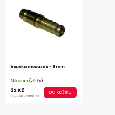
Vsuvka mosazná - 8 mm
Skladem
(>5 ks)
32 Kč
DO KOŠÍKU
38,72 Kč včetně DPH