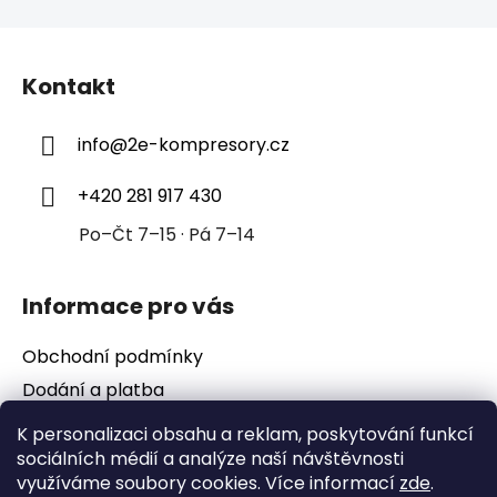
Z
á
Kontakt
p
a
info
@
2e-kompresory.cz
t
í
+420 281 917 430
Po–Čt 7–15 · Pá 7–14
Informace pro vás
Obchodní podmínky
Dodání a platba
Podmínky ochrany osobních údajů
K personalizaci obsahu a reklam, poskytování funkcí
sociálních médií a analýze naší návštěvnosti
využíváme soubory cookies. Více informací
zde
.