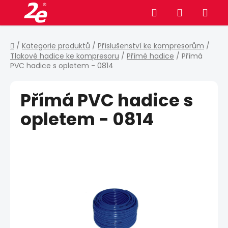
Přejít
Hledat
NÁKUPNÍ
na
obsah
KOŠÍK
Domů
/
Kategorie produktů
/
Příslušenství ke kompresorům
/
Tlakové hadice ke kompresoru
/
Přímé hadice
/
Přímá
PVC hadice s opletem - 0814
Přímá PVC hadice s
opletem - 0814