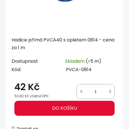
Hadice přímá PVCA40 s opletem 0814 - cena
za 1 m
Dostupnost
Skladem
(>5 m)
Kód:
PVCA-0814
42 Kč
50,82 Kč včetně DPH
Měrná cena:
DO KOŠÍKU
Zeptat se