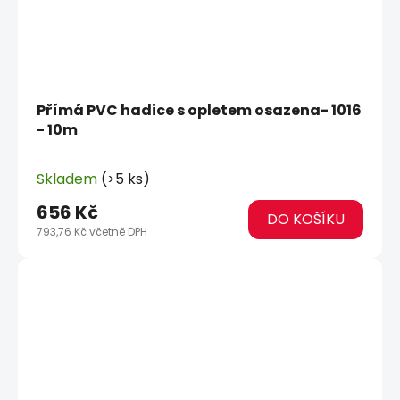
Přímá PVC hadice s opletem osazena- 1016
- 10m
Skladem
(>5 ks)
656 Kč
DO KOŠÍKU
793,76 Kč včetně DPH