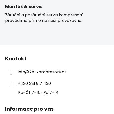
Montáž & servis
Záruční a pozáruční servis kompresorů
provádíme přímo na naší provozovně.
Z
á
Kontakt
p
a
info
@
2e-kompresory.cz
t
í
+420 281 917 430
Po–Čt 7–15 · Pá 7–14
Informace pro vás