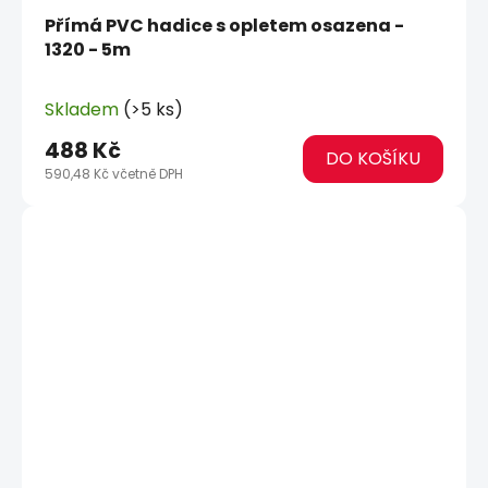
Přímá PVC hadice s opletem osazena -
1320 - 5m
Skladem
(>5 ks)
488 Kč
DO KOŠÍKU
590,48 Kč včetně DPH