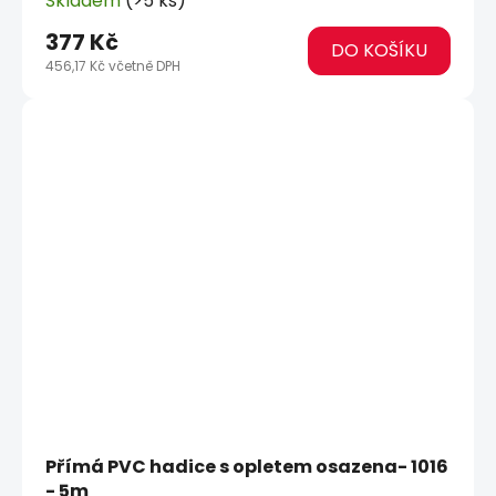
Skladem
(>5 ks)
377 Kč
DO KOŠÍKU
456,17 Kč včetně DPH
Přímá PVC hadice s opletem osazena- 1016
- 5m