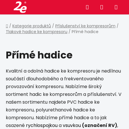
Přejít
Hledat
NÁKUPNÍ
na
obsah
KOŠÍK
Domů
/
Kategorie produktů
/
Příslušenství ke kompresorům
/
Tlakové hadice ke kompresoru
/
Přímé hadice
Přímé hadice
Kvalitní a odolná hadice ke kompresoru je nedílnou
součástí dlouhodobého a frekventovaného
provozování kompresoru. Nabízíme široký
sortiment hadic ke kompresorům a příslušenství. V
našem sortimentu najdete PVC hadice ke
kompresoru, polyurethanové hadice ke
kompresoru. Nabízíme přímé hadice a to jak
osazené
rychlospojkou
a
vsuvkou
(označení RV)
,