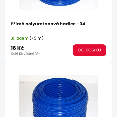
u
k
t
ů
Přímá polyuretanová hadice - 04
Skladem
(>5 m)
16 Kč
DO KOŠÍKU
19,36 Kč včetně DPH