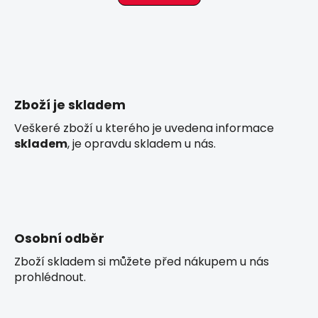
k
á
o
d
v
a
á
c
n
í
í
p
r
Zboží je skladem
v
Veškeré zboží u kterého je uvedena informace
k
skladem
, je opravdu skladem u nás.
y
v
ý
p
i
s
Osobní odběr
u
Zboží skladem si můžete před nákupem u nás
prohlédnout.