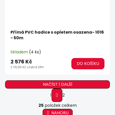
Přímá PVC hadice s opletem osazena- 1016
- 50m
Skladem
(4 ks)
2 576 Kč
DO KOŠÍKU
3 116,96 Kč včetně DPH
NAČÍST 1 DALŠÍ
S
1
2
t
r
O
á
25
položek celkem
v
n
l
NAHORU