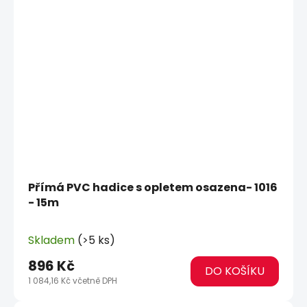
Přímá PVC hadice s opletem osazena- 1016
- 15m
Skladem
(>5 ks)
896 Kč
DO KOŠÍKU
1 084,16 Kč včetně DPH