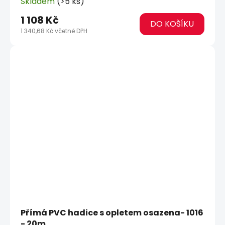
Skladem
(>5 ks)
1 108 Kč
DO KOŠÍKU
1 340,68 Kč včetně DPH
Přímá PVC hadice s opletem osazena- 1016
- 20m