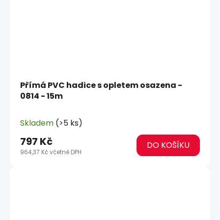
Přímá PVC hadice s opletem osazena -
0814 - 15m
Skladem
(>5 ks)
797 Kč
DO KOŠÍKU
964,37 Kč včetně DPH