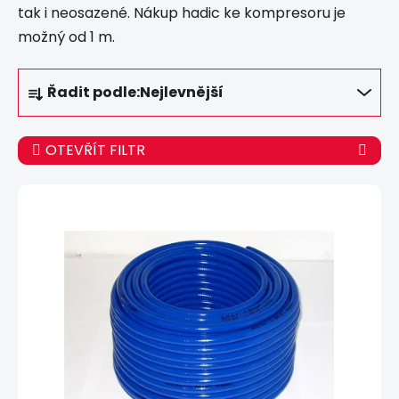
tak i neosazené. Nákup hadic ke kompresoru je
možný od 1 m.
Ř
Řadit podle:
Nejlevnější
a
z
e
OTEVŘÍT FILTR
n
í
V
p
ý
r
p
o
i
d
s
u
p
k
r
t
o
ů
d