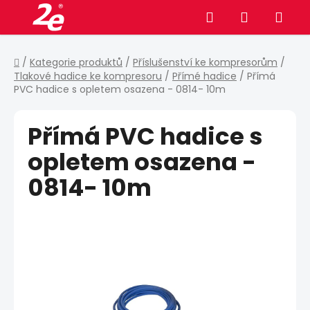
Přejít
Hledat
NÁKUPNÍ
na
obsah
KOŠÍK
Domů
/
Kategorie produktů
/
Příslušenství ke kompresorům
/
Tlakové hadice ke kompresoru
/
Přímé hadice
/
Přímá
PVC hadice s opletem osazena - 0814- 10m
Přímá PVC hadice s
opletem osazena -
0814- 10m