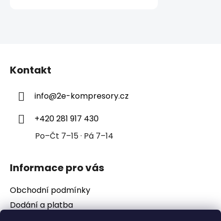
Z
á
Kontakt
p
a
info
@
2e-kompresory.cz
t
í
+420 281 917 430
Po–Čt 7–15 · Pá 7–14
Informace pro vás
Obchodní podmínky
Dodání a platba
Podmínky ochrany osobních údajů