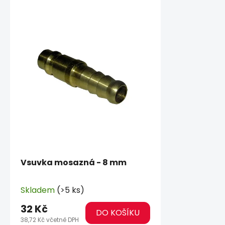
Vsuvka mosazná - 8 mm
Skladem
(>5 ks)
32 Kč
DO KOŠÍKU
38,72 Kč včetně DPH