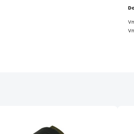
Do
Vn
Vn