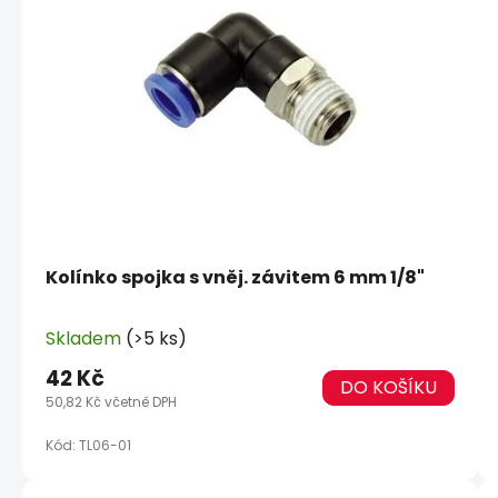
Kolínko spojka s vněj. závitem 6 mm 1/8"
Skladem
(>5 ks)
42 Kč
DO KOŠÍKU
50,82 Kč včetně DPH
Kód:
TL06-01