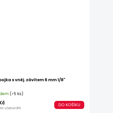
pojka s vněj. závitem 6 mm 1/8"
adem
(>5 ks)
Kč
DO KOŠÍKU
 Kč včetně DPH