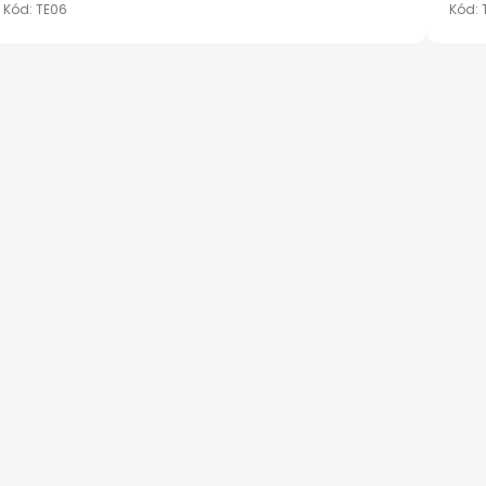
Kód:
TE06
Kód: