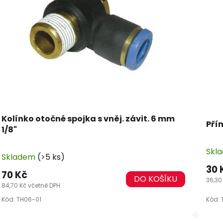
Kolínko otočné spojka s vněj. závit. 6 mm
Pří
1/8"
Skl
Skladem
(>5 ks)
30 
70 Kč
DO KOŠÍKU
36,30
84,70 Kč včetně DPH
Kód:
TH06-01
Kód: