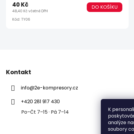
40 Kč
DO KOŠÍKU
48,40 Kč včetně DPH
Kód:
TY06
Z
á
Kontakt
p
a
info
@
2e-kompresory.cz
t
í
+420 281 917 430
K personal
Po–Čt 7–15 · Pá 7–14
poskytován
analýze na
soubory co