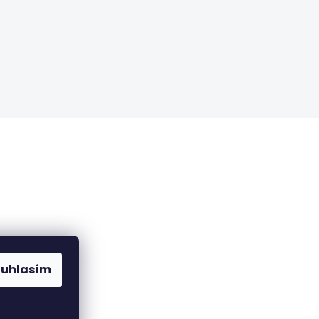
ch údajů
ouhlasím