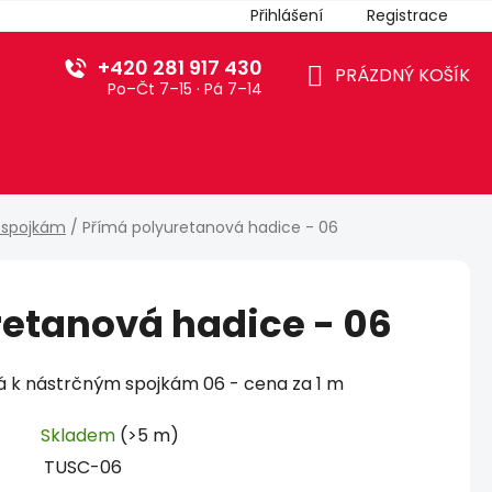
Přihlášení
Registrace
+420 281 917 430
PRÁZDNÝ KOŠÍK
Po–Čt 7–15 · Pá 7–14
NÁKUPNÍ
KOŠÍK
 spojkám
/
Přímá polyuretanová hadice - 06
retanová hadice - 06
á k nástrčným spojkám 06 - cena za 1 m
Skladem
(>5 m)
TUSC-06