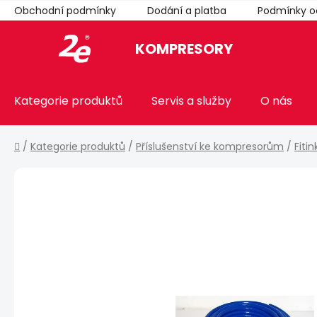
Přejít
Obchodní podmínky
Dodání a platba
Podmínky o
na
obsah
KOMPRESORY
Kategorie produktů
Servis a služby
O nás
Domů
/
Kategorie produktů
/
Příslušenství ke kompresorům
/
Fiti