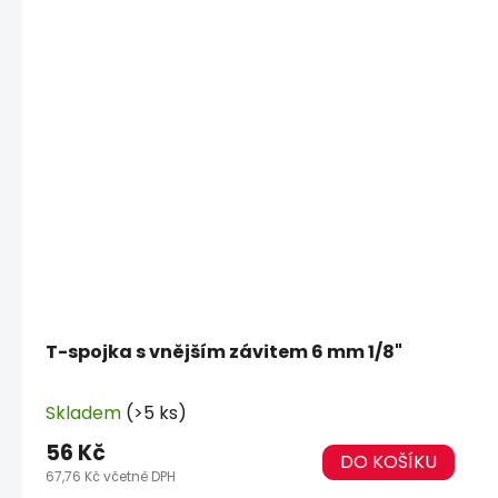
T-spojka s vnějším závitem 6 mm 1/8"
Skladem
(>5 ks)
56 Kč
DO KOŠÍKU
67,76 Kč včetně DPH