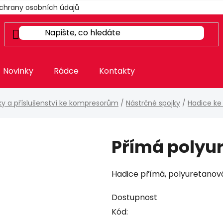
chrany osobních údajů
Novinky
Rádce
Kontakty
nky a příslušenství ke kompresorům
/
Nástrčné spojky
/
Hadice ke
Přímá polyu
Hadice přímá, polyuretanov
Dostupnost
Kód: