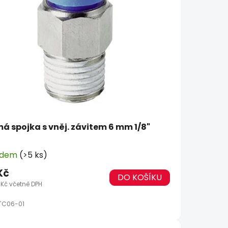
má spojka s vněj. závitem 6 mm 1/8"
adem
(>5 ks)
Kč
DO KOŠÍKU
 Kč včetně DPH
TC06-01