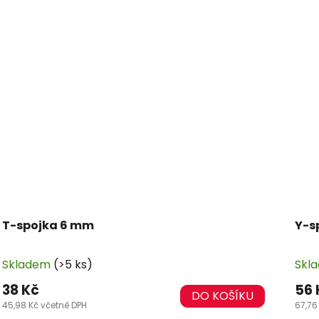
T-spojka 6 mm
Y-s
Skladem
(>5 ks)
Skl
38 Kč
56 
DO KOŠÍKU
45,98 Kč včetně DPH
67,76