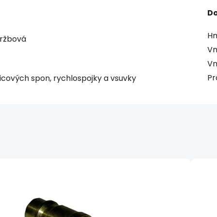
Do
Hm
držbová
Vn
Vn
Pr
icových spon, rychlospojky a vsuvky