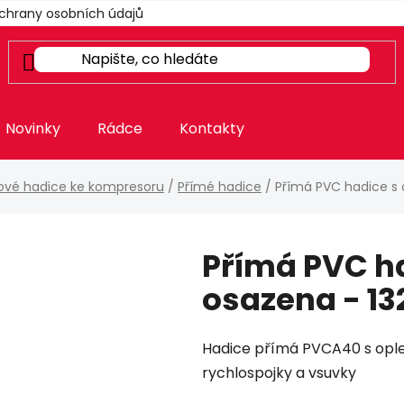
chrany osobních údajů
Novinky
Rádce
Kontakty
ové hadice ke kompresoru
/
Přímé hadice
/
Přímá PVC hadice s
Přímá PVC h
osazena - 13
Hadice přímá PVCA40 s ople
rychlospojky a vsuvky