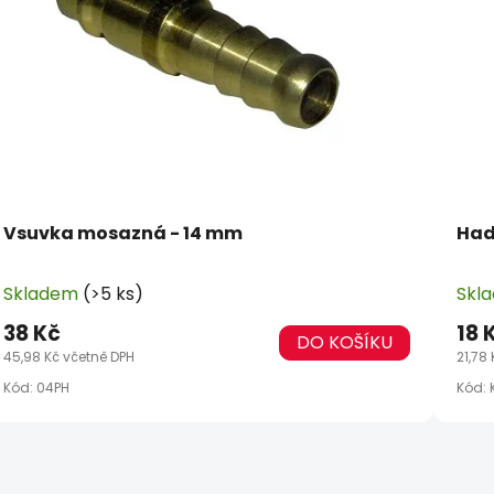
Vsuvka mosazná - 14 mm
Had
Skladem
(>5 ks)
Skl
38 Kč
18 
DO KOŠÍKU
45,98 Kč včetně DPH
21,78
Kód:
04PH
Kód: