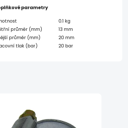
plňkové parametry
otnost
0.1 kg
itřní průměr (mm)
13 mm
ější průměr (mm)
20 mm
acovní tlak (bar)
20 bar