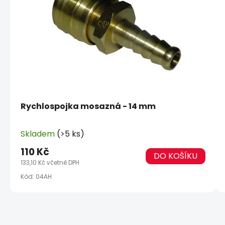
Rychlospojka mosazná - 14 mm
Skladem
(>5 ks)
110 Kč
DO KOŠÍKU
133,10 Kč včetně DPH
Kód:
04AH