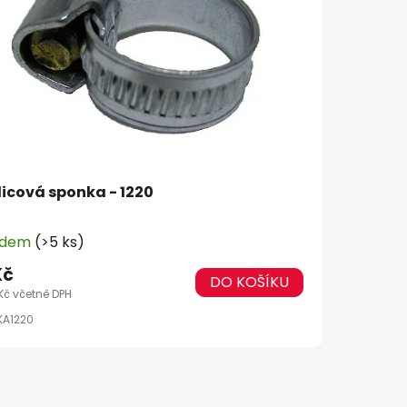
icová sponka - 1220
adem
(>5 ks)
Kč
DO KOŠÍKU
 Kč včetně DPH
KA1220