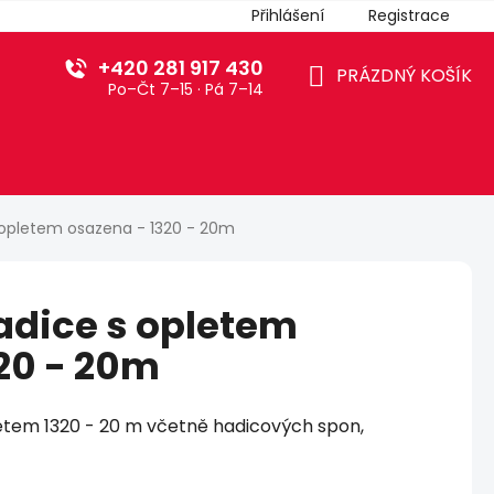
Přihlášení
Registrace
+420 281 917 430
PRÁZDNÝ KOŠÍK
Po–Čt 7–15 · Pá 7–14
NÁKUPNÍ
KOŠÍK
 opletem osazena - 1320 - 20m
adice s opletem
20 - 20m
tem 1320 - 20 m včetně hadicových spon,