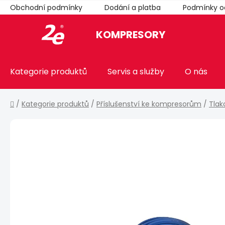
Přejít
Obchodní podmínky
Dodání a platba
Podmínky o
na
obsah
KOMPRESORY
Kategorie produktů
Servis a služby
O nás
Domů
/
Kategorie produktů
/
Příslušenství ke kompresorům
/
Tlak