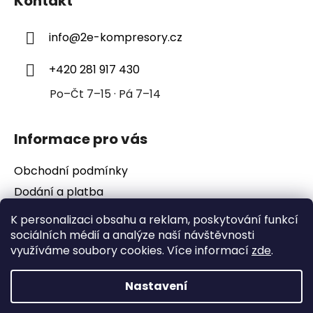
Kontakt
p
a
info
@
2e-kompresory.cz
t
í
+420 281 917 430
Po–Čt 7–15 · Pá 7–14
Informace pro vás
Obchodní podmínky
Dodání a platba
Podmínky ochrany osobních údajů
K personalizaci obsahu a reklam, poskytování funkcí
sociálních médií a analýze naší návštěvnosti
využíváme soubory cookies. Více informací
zde
.
Nastavení
Vytvořil Shoptet
Copyright 2026
2e-kompresory
. Všechna práva