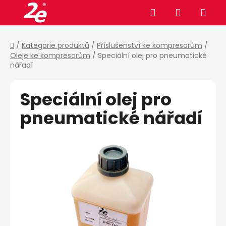
Přejít
Hledat
NÁKUPNÍ
na
obsah
KOŠÍK
Domů
/
Kategorie produktů
/
Příslušenství ke kompresorům
/
Oleje ke kompresorům
/
Speciální olej pro pneumatické
nářadí
Speciální olej pro
pneumatické nářadí