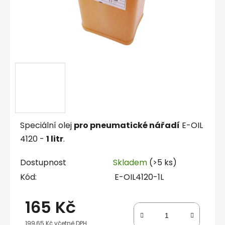
Speciální olej
pro pneumatické nářadí
E-OIL
4120 -
1 litr
.
Dostupnost
Skladem
(>5 ks)
Kód:
E-OIL4120-1L
165 Kč
199,65 Kč včetně DPH