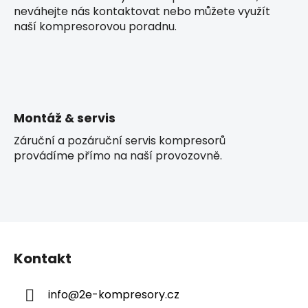
neváhejte nás kontaktovat nebo můžete využít
naší kompresorovou poradnu.
Montáž & servis
Záruční a pozáruční servis kompresorů
provádíme přímo na naší provozovně.
Z
á
Kontakt
p
a
info
@
2e-kompresory.cz
t