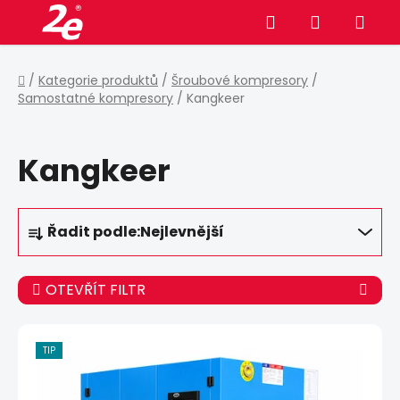
Přejít
Hledat
NÁKUPNÍ
na
obsah
KOŠÍK
Domů
/
Kategorie produktů
/
Šroubové kompresory
/
Samostatné kompresory
/
Kangkeer
Kangkeer
Ř
Řadit podle:
Nejlevnější
a
z
e
OTEVŘÍT FILTR
n
í
V
p
ý
TIP
r
p