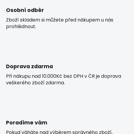
ý
p
Osobní odběr
i
Zboží skladem si můžete před nákupem u nás
s
prohlédnout.
u
Doprava zdarma
Při nákupu nad 10.000Kč bez DPH v ČR je doprava
veškerého zboží zdarma.
Poradíme vám
Pokud váháte nad výběrem správného zboží,