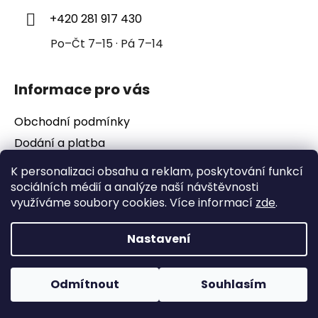
í
+420 281 917 430
Po–Čt 7–15 · Pá 7–14
Informace pro vás
Obchodní podmínky
Dodání a platba
Podmínky ochrany osobních údajů
K personalizaci obsahu a reklam, poskytování funkcí
sociálních médií a analýze naší návštěvnosti
využíváme soubory cookies. Více informací
zde
.
Nastavení
Vytvořil Shoptet
Copyright 2026
2e-kompresory
. Všechna práva
vyhrazena.
Upravit nastavení cookies
E-shop od Juli&Tom
Odmítnout
Souhlasím