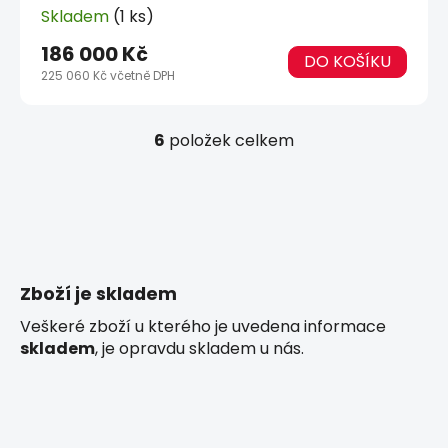
Skladem
(1 ks)
186 000 Kč
DO KOŠÍKU
225 060 Kč včetně DPH
6
položek celkem
O
v
l
á
d
a
c
Zboží je skladem
í
p
Veškeré zboží u kterého je uvedena informace
r
skladem
, je opravdu skladem u nás.
v
k
y
v