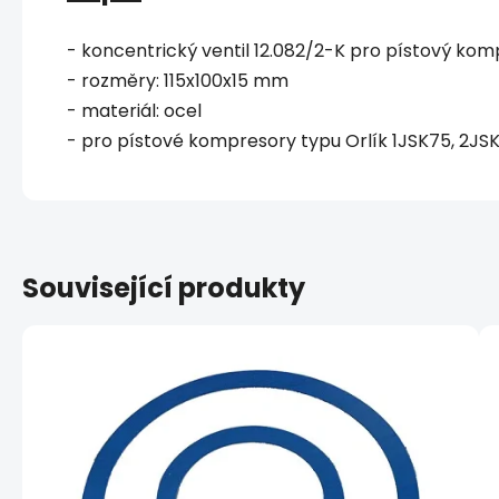
- koncentrický ventil 12.082/2-K pro pístový ko
- rozměry: 115x100x15 mm
- materiál: ocel
- pro pístové kompresory typu Orlík 1JSK75, 2JS
Související produkty