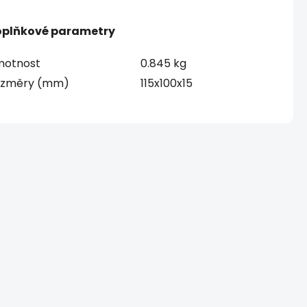
plňkové parametry
otnost
0.845 kg
ozměry (mm)
115x100x15