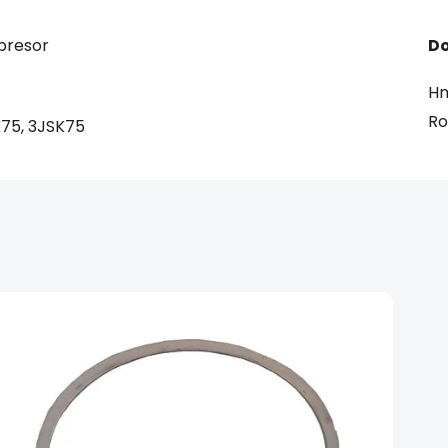
mpresor
Do
Hm
R
K75, 3JSK75