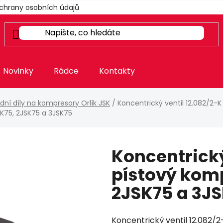
chrany osobních údajů
Novinky
Rádce
Kontakty
dní díly na kompresory Orlík JSK
/
Koncentrický ventil 12.082/2-K
SK75, 2JSK75 a 3JSK75
Koncentrický
pístový komp
2JSK75 a 3J
Koncentrický ventil 12.082/