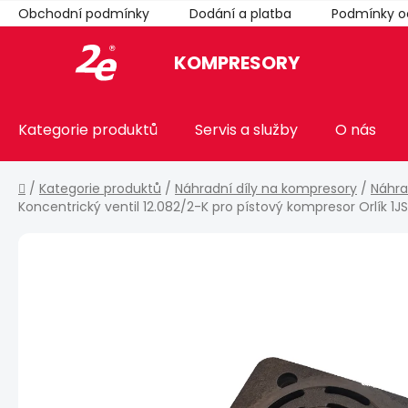
Přejít
Obchodní podmínky
Dodání a platba
Podmínky o
na
obsah
KOMPRESORY
Kategorie produktů
Servis a služby
O nás
Domů
/
Kategorie produktů
/
Náhradní díly na kompresory
/
Náhra
Koncentrický ventil 12.082/2-K pro pístový kompresor Orlík 1J