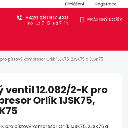
Přihlášení
Registrace
+420 281 917 430
PRÁZDNÝ KOŠÍK
Po–Čt 7–15 · Pá 7–14
NÁKUPNÍ
KOŠÍK
 pro pístový kompresor Orlík 1JSK75, 2JSK75 a 3JSK75
 ventil 12.082/2-K pro
resor Orlík 1JSK75,
SK75
2-K pro pístový kompresor Orlík 1JSK75, 2JSK75 a