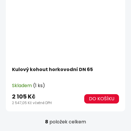
Kulový kohout horkovodní DN 65
Skladem
(1 ks)
2 105 Kč
DO KOŠÍKU
2 547,05 Kč včetně DPH
8
položek celkem
O