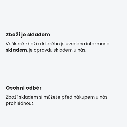
v
l
á
d
a
c
Zboží je skladem
í
p
Veškeré zboží u kterého je uvedena informace
r
skladem
, je opravdu skladem u nás.
v
k
y
v
ý
p
Osobní odběr
i
Zboží skladem si můžete před nákupem u nás
s
prohlédnout.
u