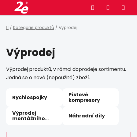
Přejít
Hledat
NÁKUPNÍ
na
obsah
KOŠÍK
Domů
/
Kategorie produktů
/
Výprodej
Výprodej
Výprodej produktů, v rámci doprodeje sortimentu.
Jedná se o nové (nepoužité) zboží.
Pístové
Rychlospojky
kompresory
Výprodej
Náhradní díly
montážního
materiálu
Ř