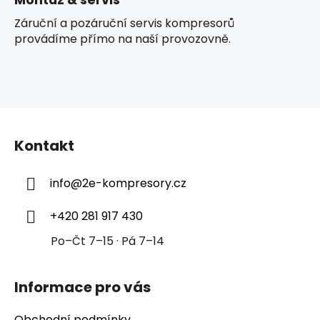
Montáž & servis
Záruční a pozáruční servis kompresorů
provádíme přímo na naší provozovně.
Z
á
Kontakt
p
a
info
@
2e-kompresory.cz
t
í
+420 281 917 430
Po–Čt 7–15 · Pá 7–14
Informace pro vás
Obchodní podmínky