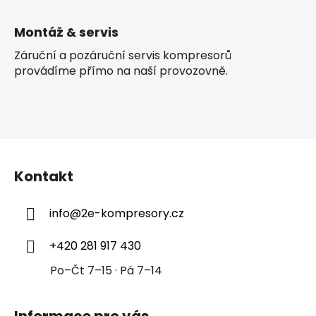
Montáž & servis
Záruční a pozáruční servis kompresorů
provádíme přímo na naší provozovně.
Z
á
Kontakt
p
a
info
@
2e-kompresory.cz
t
í
+420 281 917 430
Po–Čt 7–15 · Pá 7–14