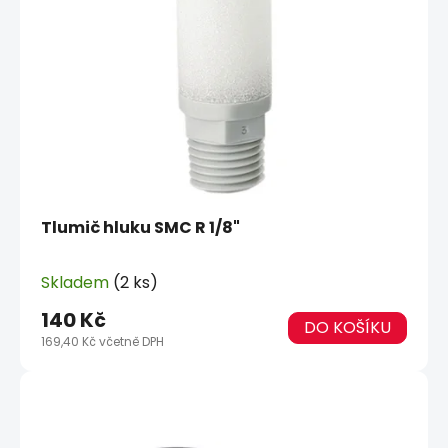
d
s
u
p
k
r
t
o
ů
d
u
k
t
ů
Tlumič hluku SMC R 1/8"
Skladem
(2 ks)
140 Kč
DO KOŠÍKU
169,40 Kč včetně DPH