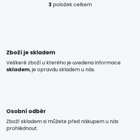
3
položek celkem
O
v
l
á
d
a
c
Zboží je skladem
í
p
Veškeré zboží u kterého je uvedena informace
r
skladem
, je opravdu skladem u nás.
v
k
y
v
ý
p
Osobní odběr
i
Zboží skladem si můžete před nákupem u nás
s
prohlédnout.
u