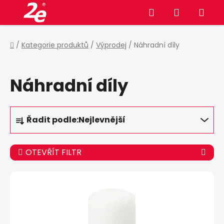
Přejít
Hledat
NÁKUPNÍ
na
obsah
KOŠÍK
Domů
/
Kategorie produktů
/
Výprodej
/
Náhradní díly
Náhradní díly
Ř
Řadit podle:
Nejlevnější
a
z
e
OTEVŘÍT FILTR
n
í
V
p
ý
r
p
o
i