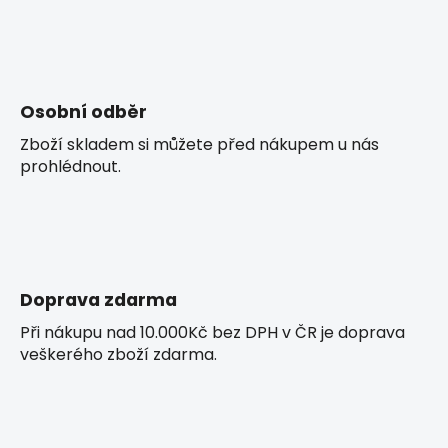
k
y
v
ý
p
Osobní odběr
i
Zboží skladem si můžete před nákupem u nás
s
prohlédnout.
u
Doprava zdarma
Při nákupu nad 10.000Kč bez DPH v ČR je doprava
veškerého zboží zdarma.