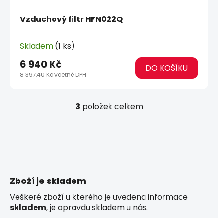
Vzduchový filtr HFN022Q
Skladem
(1 ks)
6 940 Kč
DO KOŠÍKU
8 397,40 Kč včetně DPH
3
položek celkem
O
v
l
á
d
a
c
Zboží je skladem
í
p
Veškeré zboží u kterého je uvedena informace
r
skladem
, je opravdu skladem u nás.
v