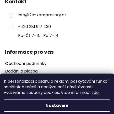
Kontakt
p
a
info
@
2e-kompresory.cz
t
í
+420 281 917 430
Po–Čt 7–15 · Pá 7–14
Informace pro vás
Obchodní podmínky
Dodání a platba
Podmínky ochrany osobních údajů
K personalizaci obsahu a reklam, poskytování funkcí
sociálních médií a analýze naší návštěvnosti
využíváme soubory cookies. Více informací
zde
.
Nastavení
Vytvořil Shoptet
Copyright 2026
2e-kompresory
. Všechna práva