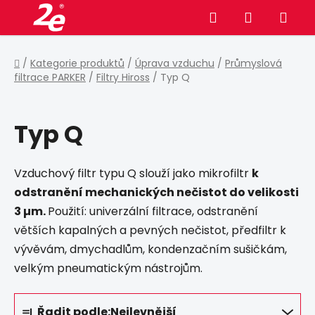
Přejít
Hledat
NÁKUPNÍ
na
obsah
KOŠÍK
Domů
/
Kategorie produktů
/
Úprava vzduchu
/
Průmyslová
filtrace PARKER
/
Filtry Hiross
/
Typ Q
Typ Q
Vzduchový filtr typu Q slouží jako mikrofiltr
k
odstranění mechanických nečistot do velikosti
3 µm.
Použití: univerzální filtrace, odstranění
větších kapalných a pevných nečistot, předfiltr k
vývěvám, dmychadlům, kondenzačním sušičkám,
velkým pneumatickým nástrojům.
Ř
Řadit podle:
Nejlevnější